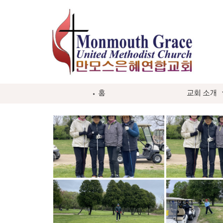
Skip
to
content
Monmouth
⬩ 홈
교회 소개
Grace
Church