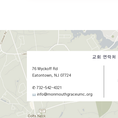
교회 연락처
76 Wyckoff Rd
Eatontown, NJ 07724
✆ 732-542-4321
info@monmouthgraceumc.org