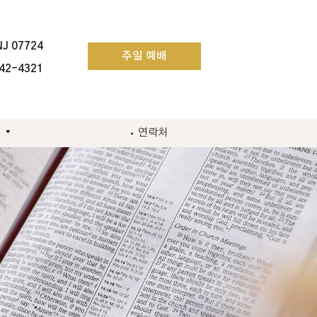
NJ 07724
주일 예배
42-4321
⬩ 연락처