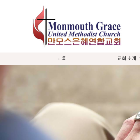
Skip
to
content
Monmouth
⬩ 홈
교회 소개
Grace
Church