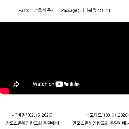
Pastor:
정호석 목사
Passage:
마태복음 4:1-11
« “비밀”(02.15.2026)
“니고데모”(03.01.2026)
만모스은혜연합교회 주일예배
만모스은혜연합교회 주일예배 »