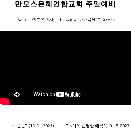
만모스은혜연합교회 주일예배
Pastor:
정호석 목사
Passage:
마태복음 21:33-46
« “순종” (10.01.2023)
“초대에 합당한 예복”(10.15.2023)